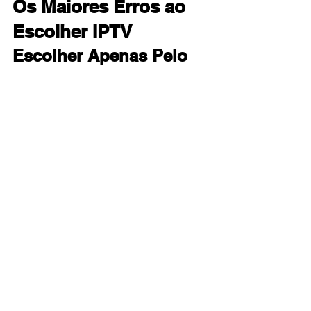
Os Maiores Erros ao 
Escolher IPTV
Escolher Apenas Pelo 
Menor Preço
Preço extremamente baixo 
normalmente significa infraestrutura 
limitada.
Ignorar o TESTE IPTV 
XCIPTV
Contratar sem testar aumenta muito o 
risco de arrependimento.
Usar Internet Instável
Mesmo um excelente IPTV depende de 
uma conexão rápida e estável.
Utilizar Equipamentos 